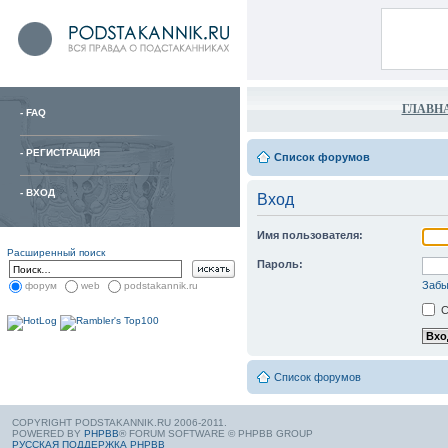
ГЛАВН
-
FAQ
-
РЕГИСТРАЦИЯ
Список форумов
-
ВХОД
Вход
Имя пользователя:
Расширенный поиск
Пароль:
Забы
форум
web
podstakannik.ru
С
Список форумов
COPYRIGHT PODSTAKANNIK.RU 2006-2011.
POWERED BY
PHPBB
® FORUM SOFTWARE © PHPBB GROUP
РУССКАЯ ПОДДЕРЖКА PHPBB