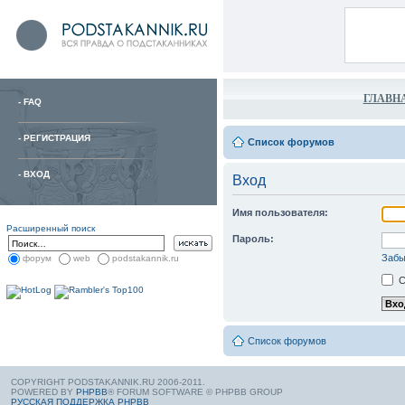
ГЛАВН
-
FAQ
-
РЕГИСТРАЦИЯ
Список форумов
-
ВХОД
Вход
Имя пользователя:
Расширенный поиск
Пароль:
Забы
форум
web
podstakannik.ru
С
Список форумов
COPYRIGHT PODSTAKANNIK.RU 2006-2011.
POWERED BY
PHPBB
® FORUM SOFTWARE © PHPBB GROUP
РУССКАЯ ПОДДЕРЖКА PHPBB