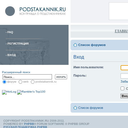
ГЛАВН
-
FAQ
-
РЕГИСТРАЦИЯ
Список форумов
-
ВХОД
Вход
Имя пользователя:
Расширенный поиск
Пароль:
Забы
форум
web
podstakannik.ru
С
Список форумов
COPYRIGHT PODSTAKANNIK.RU 2006-2011.
POWERED BY
PHPBB
® FORUM SOFTWARE © PHPBB GROUP
РУССКАЯ ПОДДЕРЖКА PHPBB