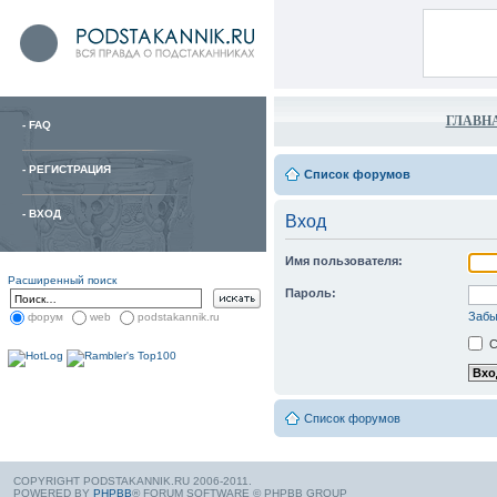
ГЛАВН
-
FAQ
-
РЕГИСТРАЦИЯ
Список форумов
-
ВХОД
Вход
Имя пользователя:
Расширенный поиск
Пароль:
Забы
форум
web
podstakannik.ru
С
Список форумов
COPYRIGHT PODSTAKANNIK.RU 2006-2011.
POWERED BY
PHPBB
® FORUM SOFTWARE © PHPBB GROUP