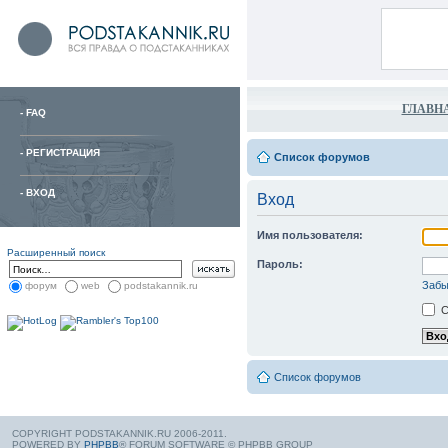
ГЛАВН
-
FAQ
-
РЕГИСТРАЦИЯ
Список форумов
-
ВХОД
Вход
Имя пользователя:
Расширенный поиск
Пароль:
Забы
форум
web
podstakannik.ru
С
Список форумов
COPYRIGHT PODSTAKANNIK.RU 2006-2011.
POWERED BY
PHPBB
® FORUM SOFTWARE © PHPBB GROUP