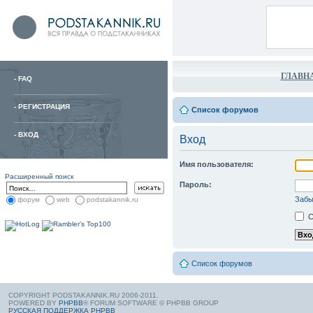
ГЛАВН
-
FAQ
-
РЕГИСТРАЦИЯ
Список форумов
-
ВХОД
Вход
Имя пользователя:
Расширенный поиск
Пароль:
Забы
форум
web
podstakannik.ru
С
Список форумов
COPYRIGHT PODSTAKANNIK.RU 2006-2011.
POWERED BY
PHPBB
® FORUM SOFTWARE © PHPBB GROUP
РУССКАЯ ПОДДЕРЖКА PHPBB