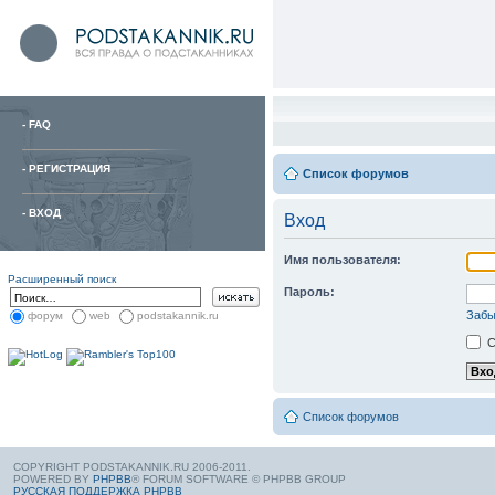
-
FAQ
-
РЕГИСТРАЦИЯ
Список форумов
-
ВХОД
Вход
Имя пользователя:
Расширенный поиск
Пароль:
Забы
форум
web
podstakannik.ru
С
Список форумов
COPYRIGHT PODSTAKANNIK.RU 2006-2011.
POWERED BY
PHPBB
® FORUM SOFTWARE © PHPBB GROUP
РУССКАЯ ПОДДЕРЖКА PHPBB