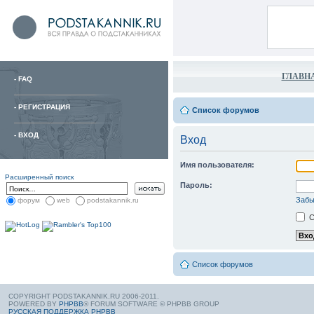
ГЛАВН
-
FAQ
-
РЕГИСТРАЦИЯ
Список форумов
-
ВХОД
Вход
Имя пользователя:
Расширенный поиск
Пароль:
Забы
форум
web
podstakannik.ru
С
Список форумов
COPYRIGHT PODSTAKANNIK.RU 2006-2011.
POWERED BY
PHPBB
® FORUM SOFTWARE © PHPBB GROUP
РУССКАЯ ПОДДЕРЖКА PHPBB