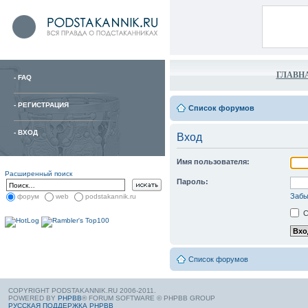
ГЛАВН
-
FAQ
-
РЕГИСТРАЦИЯ
Список форумов
-
ВХОД
Вход
Имя пользователя:
Расширенный поиск
Пароль:
Забы
форум
web
podstakannik.ru
С
Список форумов
COPYRIGHT PODSTAKANNIK.RU 2006-2011.
POWERED BY
PHPBB
® FORUM SOFTWARE © PHPBB GROUP
РУССКАЯ ПОДДЕРЖКА PHPBB