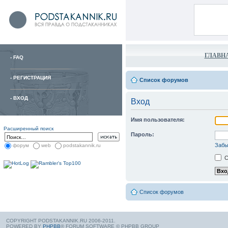
ГЛАВН
-
FAQ
-
РЕГИСТРАЦИЯ
Список форумов
-
ВХОД
Вход
Имя пользователя:
Расширенный поиск
Пароль:
Забы
форум
web
podstakannik.ru
С
Список форумов
COPYRIGHT PODSTAKANNIK.RU 2006-2011.
POWERED BY
PHPBB
® FORUM SOFTWARE © PHPBB GROUP