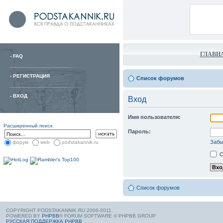
ГЛАВН
-
FAQ
-
РЕГИСТРАЦИЯ
Список форумов
-
ВХОД
Вход
Имя пользователя:
Расширенный поиск
Пароль:
Забы
форум
web
podstakannik.ru
С
Список форумов
COPYRIGHT PODSTAKANNIK.RU 2006-2011.
POWERED BY
PHPBB
® FORUM SOFTWARE © PHPBB GROUP
РУССКАЯ ПОДДЕРЖКА PHPBB