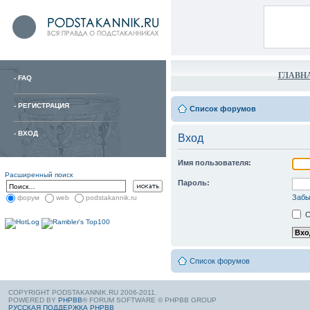
ГЛАВН
-
FAQ
-
РЕГИСТРАЦИЯ
Список форумов
-
ВХОД
Вход
Имя пользователя:
Расширенный поиск
Пароль:
Забы
форум
web
podstakannik.ru
С
Список форумов
COPYRIGHT PODSTAKANNIK.RU 2006-2011.
POWERED BY
PHPBB
® FORUM SOFTWARE © PHPBB GROUP
РУССКАЯ ПОДДЕРЖКА PHPBB