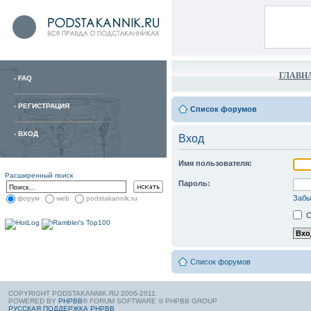
ГЛАВН
-
FAQ
-
РЕГИСТРАЦИЯ
Список форумов
-
ВХОД
Вход
Имя пользователя:
Расширенный поиск
Пароль:
Забы
форум
web
podstakannik.ru
С
Список форумов
COPYRIGHT PODSTAKANNIK.RU 2006-2011.
POWERED BY
PHPBB
® FORUM SOFTWARE © PHPBB GROUP
РУССКАЯ ПОДДЕРЖКА PHPBB