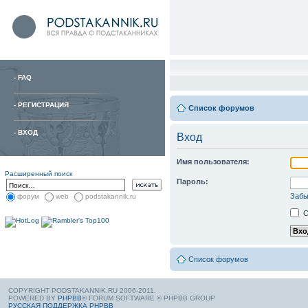
-
FAQ
-
РЕГИСТРАЦИЯ
Список форумов
-
ВХОД
Вход
Имя пользователя:
Расширенный поиск
Пароль:
Забы
форум
web
podstakannik.ru
С
Список форумов
COPYRIGHT PODSTAKANNIK.RU 2006-2011.
POWERED BY
PHPBB
® FORUM SOFTWARE © PHPBB GROUP
РУССКАЯ ПОДДЕРЖКА PHPBB