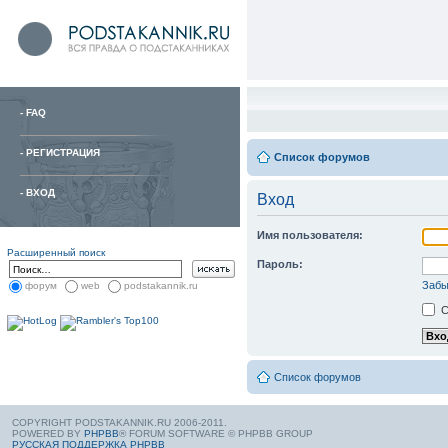
-
FAQ
-
РЕГИСТРАЦИЯ
Список форумов
-
ВХОД
Вход
Имя пользователя:
Расширенный поиск
Пароль:
Забы
форум
web
podstakannik.ru
С
Список форумов
COPYRIGHT PODSTAKANNIK.RU 2006-2011.
POWERED BY
PHPBB
® FORUM SOFTWARE © PHPBB GROUP
РУССКАЯ ПОДДЕРЖКА PHPBB