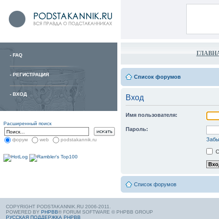
ГЛАВН
-
FAQ
-
РЕГИСТРАЦИЯ
Список форумов
-
ВХОД
Вход
Имя пользователя:
Расширенный поиск
Пароль:
Забы
форум
web
podstakannik.ru
С
Список форумов
COPYRIGHT PODSTAKANNIK.RU 2006-2011.
POWERED BY
PHPBB
® FORUM SOFTWARE © PHPBB GROUP
РУССКАЯ ПОДДЕРЖКА PHPBB