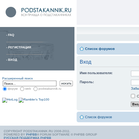
-
FAQ
-
РЕГИСТРАЦИЯ
Список форумов
-
ВХОД
Вход
Имя пользователя:
Расширенный поиск
Пароль:
Забы
форум
web
podstakannik.ru
С
Список форумов
COPYRIGHT PODSTAKANNIK.RU 2006-2011.
POWERED BY
PHPBB
® FORUM SOFTWARE © PHPBB GROUP
РУССКАЯ ПОДДЕРЖКА PHPBB