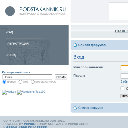
ГЛАВН
-
FAQ
-
РЕГИСТРАЦИЯ
Список форумов
-
ВХОД
Вход
Имя пользователя:
Расширенный поиск
Пароль:
Забы
форум
web
podstakannik.ru
С
Список форумов
COPYRIGHT PODSTAKANNIK.RU 2006-2011.
POWERED BY
PHPBB
® FORUM SOFTWARE © PHPBB GROUP
РУССКАЯ ПОДДЕРЖКА PHPBB