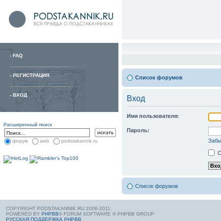
-
FAQ
-
РЕГИСТРАЦИЯ
Список форумов
-
ВХОД
Вход
Имя пользователя:
Расширенный поиск
Пароль:
Забы
форум
web
podstakannik.ru
С
Список форумов
COPYRIGHT PODSTAKANNIK.RU 2006-2011.
POWERED BY
PHPBB
® FORUM SOFTWARE © PHPBB GROUP
РУССКАЯ ПОДДЕРЖКА PHPBB