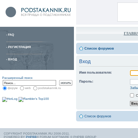
ГЛАВН
-
FAQ
-
РЕГИСТРАЦИЯ
Список форумов
-
ВХОД
Вход
Имя пользователя:
Расширенный поиск
Пароль:
Забы
форум
web
podstakannik.ru
С
Список форумов
COPYRIGHT PODSTAKANNIK.RU 2006-2011.
POWERED BY
PHPBB
® FORUM SOFTWARE © PHPBB GROUP