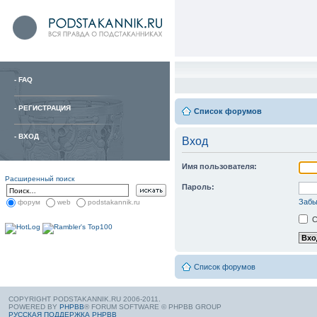
-
FAQ
-
РЕГИСТРАЦИЯ
Список форумов
-
ВХОД
Вход
Имя пользователя:
Расширенный поиск
Пароль:
Забы
форум
web
podstakannik.ru
С
Список форумов
COPYRIGHT PODSTAKANNIK.RU 2006-2011.
POWERED BY
PHPBB
® FORUM SOFTWARE © PHPBB GROUP
РУССКАЯ ПОДДЕРЖКА PHPBB