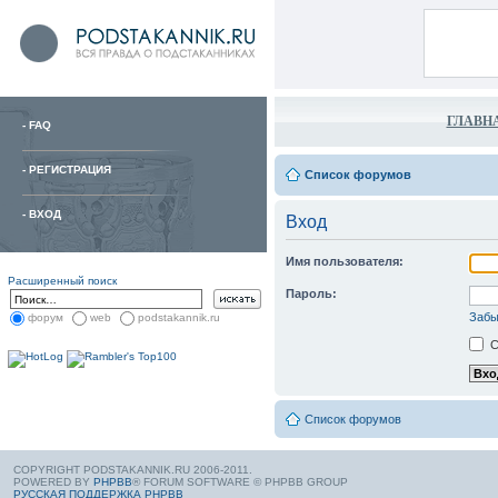
ГЛАВН
-
FAQ
-
РЕГИСТРАЦИЯ
Список форумов
-
ВХОД
Вход
Имя пользователя:
Расширенный поиск
Пароль:
Забы
форум
web
podstakannik.ru
С
Список форумов
COPYRIGHT PODSTAKANNIK.RU 2006-2011.
POWERED BY
PHPBB
® FORUM SOFTWARE © PHPBB GROUP
РУССКАЯ ПОДДЕРЖКА PHPBB