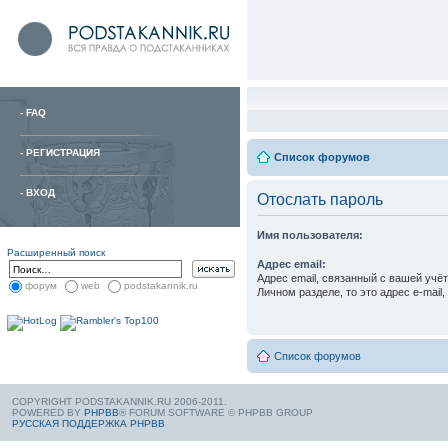
-
FAQ
-
РЕГИСТРАЦИЯ
Список форумов
-
ВХОД
Отослать пароль
Имя пользователя:
Расширенный поиск
Адрес email:
Адрес email, связанный с вашей учёт
форум
web
podstakannik.ru
Личном разделе, то это адрес e-mail
Список форумов
COPYRIGHT PODSTAKANNIK.RU 2006-2011.
POWERED BY
PHPBB
® FORUM SOFTWARE © PHPBB GROUP
РУССКАЯ ПОДДЕРЖКА PHPBB