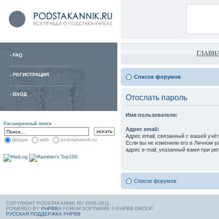
ГЛАВН
-
FAQ
-
РЕГИСТРАЦИЯ
Список форумов
-
ВХОД
Отослать пароль
Имя пользователя:
Расширенный поиск
Адрес email:
Адрес email, связанный с вашей учё
форум
web
podstakannik.ru
Если вы не изменили его в Личном ра
адрес e-mail, указанный вами при ре
Список форумов
COPYRIGHT PODSTAKANNIK.RU 2006-2011.
POWERED BY
PHPBB
® FORUM SOFTWARE © PHPBB GROUP
РУССКАЯ ПОДДЕРЖКА PHPBB