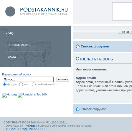
ГЛАВН
-
FAQ
-
РЕГИСТРАЦИЯ
Список форумов
-
ВХОД
Отослать пароль
Имя пользователя:
Расширенный поиск
Адрес email:
Адрес email, связанный с вашей учё
форум
web
podstakannik.ru
Если вы не изменили его в Личном ра
адрес e-mail, указанный вами при ре
Список форумов
COPYRIGHT PODSTAKANNIK.RU 2006-2011.
POWERED BY
PHPBB
® FORUM SOFTWARE © PHPBB GROUP
РУССКАЯ ПОДДЕРЖКА PHPBB