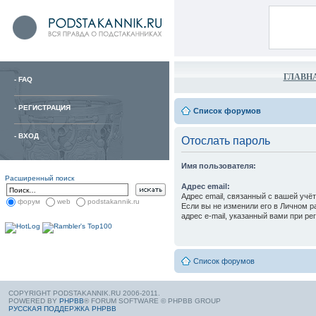
ГЛАВН
-
FAQ
-
РЕГИСТРАЦИЯ
Список форумов
-
ВХОД
Отослать пароль
Имя пользователя:
Расширенный поиск
Адрес email:
Адрес email, связанный с вашей учё
форум
web
podstakannik.ru
Если вы не изменили его в Личном ра
адрес e-mail, указанный вами при ре
Список форумов
COPYRIGHT PODSTAKANNIK.RU 2006-2011.
POWERED BY
PHPBB
® FORUM SOFTWARE © PHPBB GROUP
РУССКАЯ ПОДДЕРЖКА PHPBB