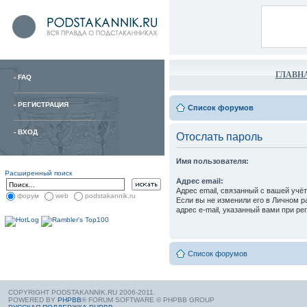
ГЛАВН
-
FAQ
-
РЕГИСТРАЦИЯ
Список форумов
-
ВХОД
Отослать пароль
Имя пользователя:
Расширенный поиск
Адрес email:
Адрес email, связанный с вашей учё
форум
web
podstakannik.ru
Если вы не изменили его в Личном ра
адрес e-mail, указанный вами при ре
Список форумов
COPYRIGHT PODSTAKANNIK.RU 2006-2011.
POWERED BY
PHPBB
® FORUM SOFTWARE © PHPBB GROUP