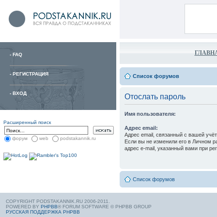
ГЛАВН
-
FAQ
-
РЕГИСТРАЦИЯ
Список форумов
-
ВХОД
Отослать пароль
Имя пользователя:
Расширенный поиск
Адрес email:
Адрес email, связанный с вашей учё
форум
web
podstakannik.ru
Если вы не изменили его в Личном ра
адрес e-mail, указанный вами при ре
Список форумов
COPYRIGHT PODSTAKANNIK.RU 2006-2011.
POWERED BY
PHPBB
® FORUM SOFTWARE © PHPBB GROUP
РУССКАЯ ПОДДЕРЖКА PHPBB