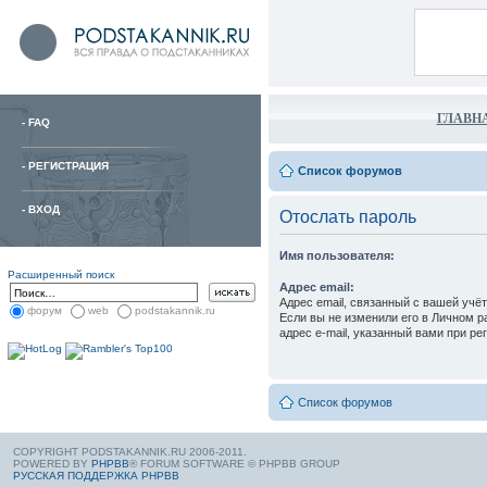
ГЛАВН
-
FAQ
-
РЕГИСТРАЦИЯ
Список форумов
-
ВХОД
Отослать пароль
Имя пользователя:
Расширенный поиск
Адрес email:
Адрес email, связанный с вашей учё
форум
web
podstakannik.ru
Если вы не изменили его в Личном ра
адрес e-mail, указанный вами при ре
Список форумов
COPYRIGHT PODSTAKANNIK.RU 2006-2011.
POWERED BY
PHPBB
® FORUM SOFTWARE © PHPBB GROUP
РУССКАЯ ПОДДЕРЖКА PHPBB