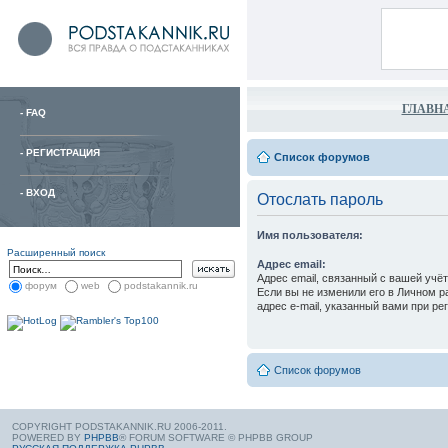
ГЛАВН
-
FAQ
-
РЕГИСТРАЦИЯ
Список форумов
-
ВХОД
Отослать пароль
Имя пользователя:
Расширенный поиск
Адрес email:
Адрес email, связанный с вашей учё
форум
web
podstakannik.ru
Если вы не изменили его в Личном ра
адрес e-mail, указанный вами при ре
Список форумов
COPYRIGHT PODSTAKANNIK.RU 2006-2011.
POWERED BY
PHPBB
® FORUM SOFTWARE © PHPBB GROUP