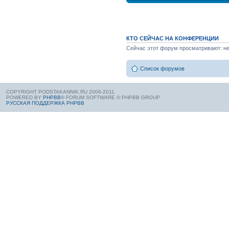
КТО СЕЙЧАС НА КОНФЕРЕНЦИИ
Сейчас этот форум просматривают: нет
Список форумов
COPYRIGHT PODSTAKANNIK.RU 2006-2011.
POWERED BY
PHPBB
® FORUM SOFTWARE © PHPBB GROUP
РУССКАЯ ПОДДЕРЖКА PHPBB