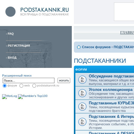
ГЛАВН
-
FAQ
-
РЕГИСТРАЦИЯ
Список форумов
‹
ПОДСТАКА
-
ВХОД
ПОДСТАКАННИКИ
ФОРУМ
Расширенный поиск
Обсуждение подстакан
Темы, касающиеся общих воп
выпуска, материал и т.д. и т.п.
форум
web
podstakannik.ru
Уголок коллекционера
Обсуждение тем, касающихся
экспонирования и других хи
Подстаканные КУРЬЕ
Темы, посвященные курьезн
подстаканного братства
Подстаканник & Интер
Темы, посвященные подстака
Исторических событиях, в И
Истории.
Подстаканник & DESIG