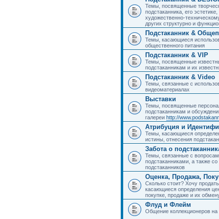
Темы, посвященные творчес
подстаканника, его эстетике,
художественно-техническому
других структурно и функци
Подстаканник & Общеп
Темы, касающиеся использов
общественного питания
Подстаканник & VIP
Темы, посвященные известны
подстаканникам и их извест
Подстаканник & Video
Темы, связанные с использо
видеоматериалах
Выставки
Темы, посвященные персона
подстаканникам и обсуждени
галереи
http://www.podstakann
Атрибуция и Идентиф
Темы, касающиеся определен
истины, отнесения подстакан
Забота о подстаканник
Темы, связанные с вопросами
подстаканниками, а также с
подстаканников
Оценка, Продажа, Пок
Сколько стоит? Хочу продать
касающиеся определения цен
покупке, продаже и их обмену
Флуд и Флейм
Общение коллекционеров на 