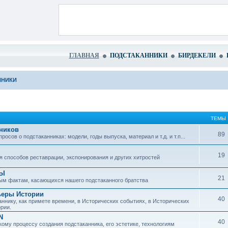
ГЛАВНАЯ
ПОДСТАКАННИКИ
БИРДЕКЕЛИ
ННИКИ
ТЕМЫ
ников
89
сов о подстаканниках: модели, годы выпуска, материал и т.д. и т.п...
19
 способов реставрации, экспонирования и других хитростей
ЗЫ
21
ым фактам, касающихся нашего подстаканного братства
ьеры Истории
40
ннику, как примете времени, в Исторических событиях, в Исторических
рии.
N
40
ому процессу создания подстаканника, его эстетике, технологиям