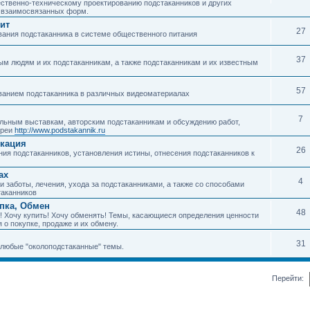
ественно-техническому проектированию подстаканников и других
о взаимосвязанных форм.
ит
27
ания подстаканника в системе общественного питания
37
м людям и их подстаканникам, а также подстаканникам и их известным
57
ванием подстаканника в различных видеоматериалах
7
ьным выставкам, авторским подстаканникам и обсуждению работ,
ереи
http://www.podstakannik.ru
икация
26
ия подстаканников, установления истины, отнесения подстаканников к
ах
4
 заботы, лечения, ухода за подстаканниками, а также со способами
таканников
упка, Обмен
48
! Хочу купить! Хочу обменять! Темы, касающиеся определения ценности
 о покупке, продаже и их обмену.
31
любые "околоподстаканные" темы.
Перейти: