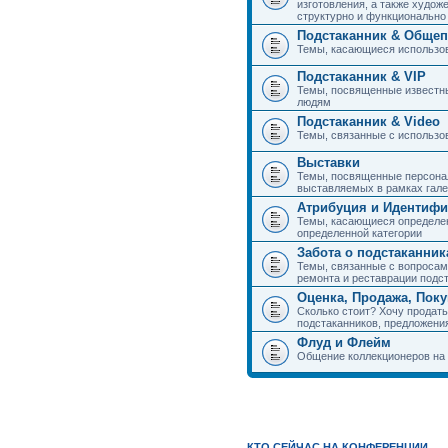
изготовления, а также худож
структурно и функциональн
Подстаканник & Общеп
Темы, касающиеся использов
Подстаканник & VIP
Темы, посвященные известны
людям
Подстаканник & Video
Темы, связанные с использо
Выставки
Темы, посвященные персонал
выставляемых в рамках гал
Атрибуция и Идентиф
Темы, касающиеся определен
определенной категории
Забота о подстаканник
Темы, связанные с вопросами
ремонта и реставрации подс
Оценка, Продажа, Пок
Сколько стоит? Хочу продать
подстаканников, предложения
Флуд и Флейм
Общение коллекционеров на 
КТО СЕЙЧАС НА КОНФЕРЕНЦИИ