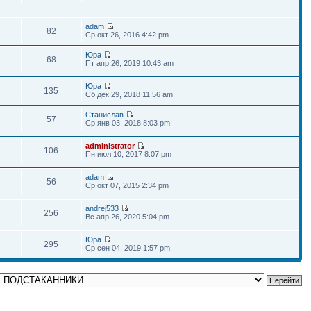
adam
82
Ср окт 26, 2016 4:42 pm
Юра
68
Пт апр 26, 2019 10:43 am
Юра
135
Сб дек 29, 2018 11:56 am
Станислав
57
Ср янв 03, 2018 8:03 pm
administrator
106
Пн июл 10, 2017 8:07 pm
adam
56
Ср окт 07, 2015 2:34 pm
andrej533
256
Вс апр 26, 2020 5:04 pm
Юра
295
Ср сен 04, 2019 1:57 pm