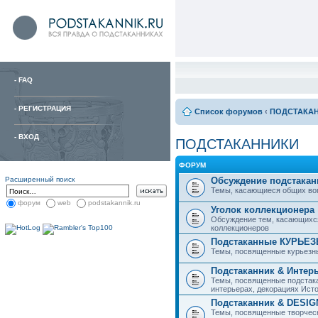
-
FAQ
-
РЕГИСТРАЦИЯ
Список форумов
‹
ПОДСТАКА
-
ВХОД
ПОДСТАКАННИКИ
ФОРУМ
Расширенный поиск
Обсуждение подстакан
Темы, касающиеся общих вопро
форум
web
podstakannik.ru
Уголок коллекционера
Обсуждение тем, касающихся
коллекционеров
Подстаканные КУРЬЕ
Темы, посвященные курьезн
Подстаканник & Интер
Темы, посвященные подстака
интерьерах, декорациях Исто
Подстаканник & DESIG
Темы, посвященные творческ