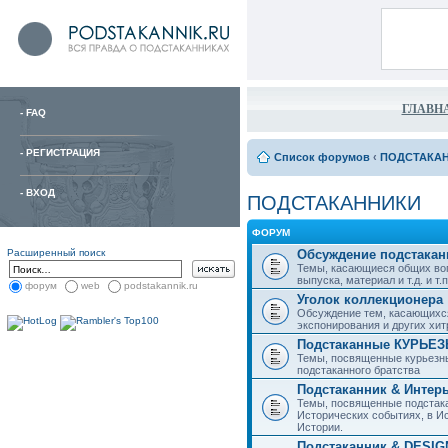
ГЛАВН
-
FAQ
-
РЕГИСТРАЦИЯ
Список форумов
‹
ПОДСТАКА
-
ВХОД
ПОДСТАКАННИКИ
ФОРУМ
Расширенный поиск
Обсуждение подстакан
Темы, касающиеся общих воп
выпуска, материал и т.д. и т.п.
форум
web
podstakannik.ru
Уголок коллекционера
Обсуждение тем, касающихся
экспонирования и других хи
Подстаканные КУРЬЕ
Темы, посвященные курьезн
подстаканного братства
Подстаканник & Интер
Темы, посвященные подстака
Исторических событиях, в И
Истории.
Подстаканник & DESIG