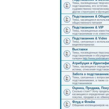
Темы, посвященные творчес
подстаканника, его эстетике,
художественно-техническому
других структурно и функци
Подстаканник & Общеп
Темы, касающиеся использов
общественного питания
Подстаканник & VIP
Темы, посвященные известны
подстаканникам и их извест
Подстаканник & Video
Темы, связанные с использо
видеоматериалах
Выставки
Темы, посвященные персона
подстаканникам и обсуждени
галереи
http://www.podstakann
Атрибуция и Идентиф
Темы, касающиеся определен
истины, отнесения подстакан
Забота о подстаканник
Темы, связанные с вопросами
подстаканниками, а также с
подстаканников
Оценка, Продажа, Пок
Сколько стоит? Хочу продать
касающиеся определения цен
покупке, продаже и их обмену
Флуд и Флейм
Общение коллекционеров на 