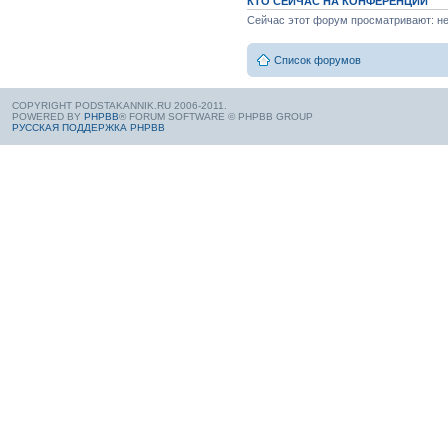
КТО СЕЙЧАС НА КОНФЕРЕНЦИИ
Сейчас этот форум просматривают: нет
Список форумов
COPYRIGHT PODSTAKANNIK.RU 2006-2011.
POWERED BY
PHPBB
® FORUM SOFTWARE © PHPBB GROUP
РУССКАЯ ПОДДЕРЖКА PHPBB