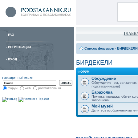
ГЛАВН
-
FAQ
-
РЕГИСТРАЦИЯ
Список форумов
‹
БИРДЕКЕЛИ
-
ВХОД
БИРДЕКЕЛИ
ФОРУМ
Расширенный поиск
Обсуждение
Обсуждение тем, связанных
подстаканниками)
форум
web
podstakannik.ru
Барахолка
Покупка, продажа, обмен ко
запрещена!
Мой музей
Делитесь изображениями лич