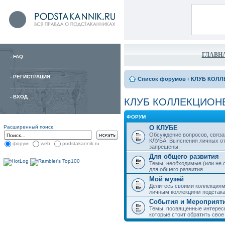
ГЛАВН
-
FAQ
-
РЕГИСТРАЦИЯ
Список форумов
‹
КЛУБ КОЛЛ
-
ВХОД
КЛУБ КОЛЛЕКЦИОН
ФОРУМ
Расширенный поиск
О КЛУБЕ
Обсуждение вопросов, связа
КЛУБА. Выяснения личных о
форум
web
podstakannik.ru
запрещены.
Для общего развития
Темы, необходимые (или не 
для общего развития
Мой музей
Делитесь своими коллекция
личным коллекциям подстака
События и Мероприят
Темы, посвященные интерес
которые стоит обратить свое