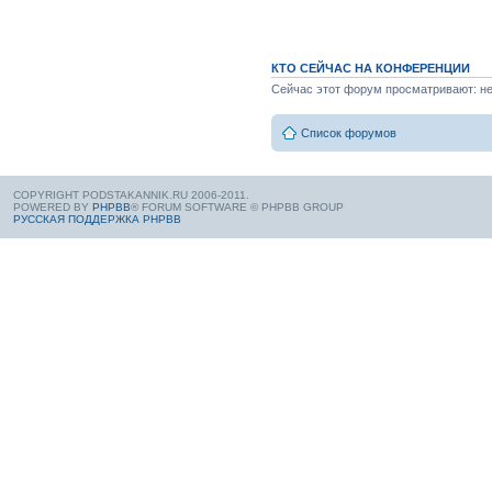
КТО СЕЙЧАС НА КОНФЕРЕНЦИИ
Сейчас этот форум просматривают: нет
Список форумов
COPYRIGHT PODSTAKANNIK.RU 2006-2011.
POWERED BY
PHPBB
® FORUM SOFTWARE © PHPBB GROUP
РУССКАЯ ПОДДЕРЖКА PHPBB