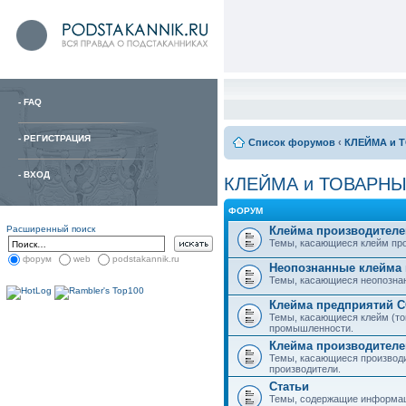
-
FAQ
-
РЕГИСТРАЦИЯ
Список форумов
‹
КЛЕЙМА и 
-
ВХОД
КЛЕЙМА и ТОВАРНЫ
ФОРУМ
Расширенный поиск
Клейма производителе
Темы, касающиеся клейм про
форум
web
podstakannik.ru
Неопознанные клейма 
Темы, касающиеся неопознанн
Клейма предприятий 
Темы, касающиеся клейм (то
промышленности.
Клейма производителе
Темы, касающиеся производ
производители.
Статьи
Темы, содержащие информаци