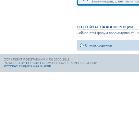
(именниками, штампами) пре
КТО СЕЙЧАС НА КОНФЕРЕНЦИИ
Сейчас этот форум просматривают: нет
Список форумов
COPYRIGHT PODSTAKANNIK.RU 2006-2011.
POWERED BY
PHPBB
® FORUM SOFTWARE © PHPBB GROUP
РУССКАЯ ПОДДЕРЖКА PHPBB