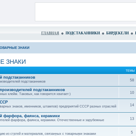
ГЛАВНАЯ
ПОДСТАКАННИКИ
БИРДЕКЕЛИ
ТОВАРНЫЕ ЗНАКИ
Е ЗНАКИ
ТЕМЫ
й подстаканников
58
изводителей подстаканников
производителей подстаканников
10
ых клейм. Таковых, как говорится хватает:)
СССР
14
варных знаков, именников, штампов) предприятий СССР разных отраслей
й фарфора, фаянса, керамики
13
ителей фарфора, фаянса, керамики. Отечественные и зарубежные
5
ю из статей и материалов, связанных с товарными знаками