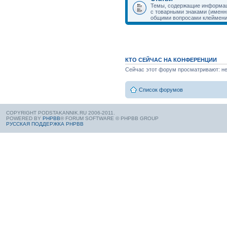
Темы, содержащие информаци
с товарными знаками (именн
общими вопросами клеймени
КТО СЕЙЧАС НА КОНФЕРЕНЦИИ
Сейчас этот форум просматривают: нет
Список форумов
COPYRIGHT PODSTAKANNIK.RU 2006-2011.
POWERED BY
PHPBB
® FORUM SOFTWARE © PHPBB GROUP
РУССКАЯ ПОДДЕРЖКА PHPBB