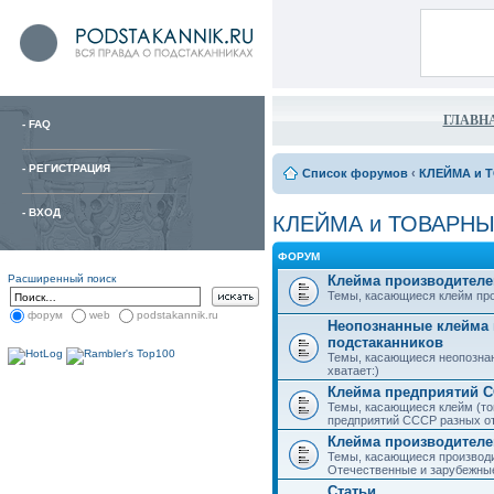
ГЛАВН
-
FAQ
-
РЕГИСТРАЦИЯ
Список форумов
‹
КЛЕЙМА и 
-
ВХОД
КЛЕЙМА и ТОВАРНЫ
ФОРУМ
Расширенный поиск
Клейма производителе
Темы, касающиеся клейм про
форум
web
podstakannik.ru
Неопознанные клейма 
подстаканников
Темы, касающиеся неопознан
хватает:)
Клейма предприятий 
Темы, касающиеся клейм (то
предприятий СССР разных о
Клейма производителе
Темы, касающиеся производи
Отечественные и зарубежные
Статьи