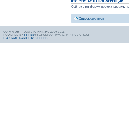
КТО СЕЙЧАС НА КОНФЕРЕНЦИИ
Сейчас этот форум просматривают: нет
Список форумов
COPYRIGHT PODSTAKANNIK.RU 2006-2011.
POWERED BY
PHPBB
® FORUM SOFTWARE © PHPBB GROUP
РУССКАЯ ПОДДЕРЖКА PHPBB