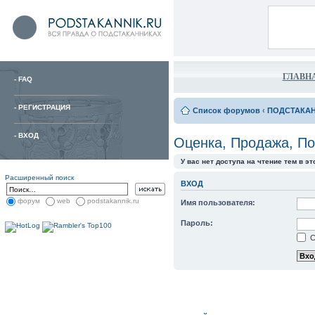
ГЛАВН
-
FAQ
-
РЕГИСТРАЦИЯ
Список форумов
‹
ПОДСТАКА
-
ВХОД
Оценка, Продажа, По
У вас нет доступа на чтение тем в э
Расширенный поиск
ВХОД
форум
web
podstakannik.ru
Имя пользователя:
Пароль:
С