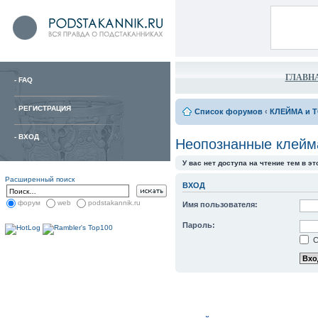
ГЛАВН
-
FAQ
-
РЕГИСТРАЦИЯ
Список форумов
‹
КЛЕЙМА и 
-
ВХОД
Неопознанные клейм
У вас нет доступа на чтение тем в э
Расширенный поиск
ВХОД
форум
web
podstakannik.ru
Имя пользователя:
Пароль:
С