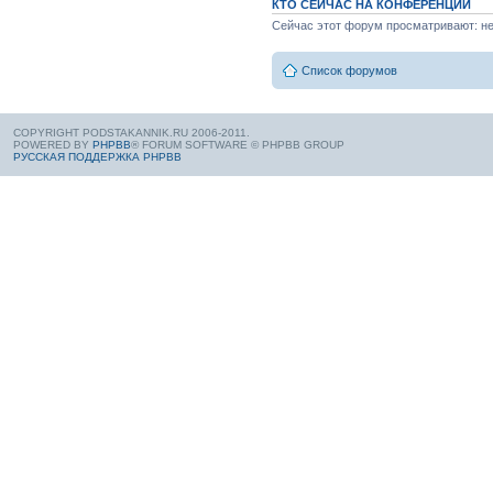
КТО СЕЙЧАС НА КОНФЕРЕНЦИИ
Сейчас этот форум просматривают: нет
Список форумов
COPYRIGHT PODSTAKANNIK.RU 2006-2011.
POWERED BY
PHPBB
® FORUM SOFTWARE © PHPBB GROUP
РУССКАЯ ПОДДЕРЖКА PHPBB