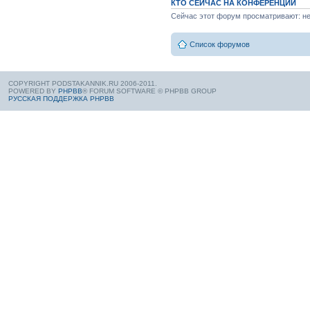
КТО СЕЙЧАС НА КОНФЕРЕНЦИИ
Сейчас этот форум просматривают: нет
Список форумов
COPYRIGHT PODSTAKANNIK.RU 2006-2011.
POWERED BY
PHPBB
® FORUM SOFTWARE © PHPBB GROUP
РУССКАЯ ПОДДЕРЖКА PHPBB