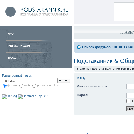
ГЛАВН
-
FAQ
-
РЕГИСТРАЦИЯ
Список форумов
‹
ПОДСТАКА
-
ВХОД
Подстаканник & Общ
У вас нет доступа на чтение тем в э
Расширенный поиск
ВХОД
форум
web
podstakannik.ru
Имя пользователя:
Пароль:
С