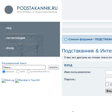
-
FAQ
-
РЕГИСТРАЦИЯ
Список форумов
‹
ПОДСТАКА
-
ВХОД
Подстаканник & Инт
У вас нет доступа на чтение тем в э
Расширенный поиск
ВХОД
форум
web
podstakannik.ru
Имя пользователя:
Пароль:
С