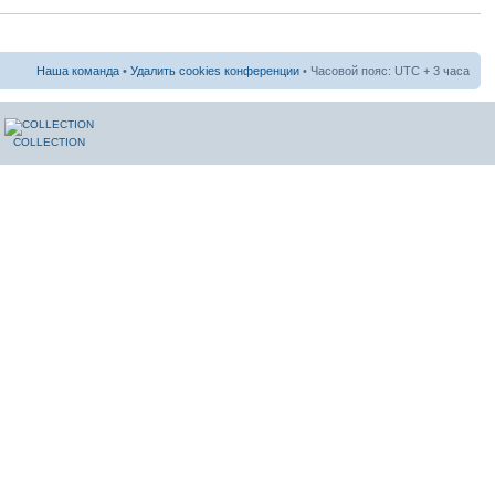
Наша команда
•
Удалить cookies конференции
• Часовой пояс: UTC + 3 часа
COLLECTION