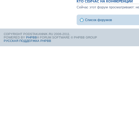
КТО СЕЙЧАС НА КОНФЕРЕНЦИИ
Сейчас этот форум просматривают: нет
Список форумов
COPYRIGHT PODSTAKANNIK.RU 2006-2011.
POWERED BY
PHPBB
® FORUM SOFTWARE © PHPBB GROUP
РУССКАЯ ПОДДЕРЖКА PHPBB