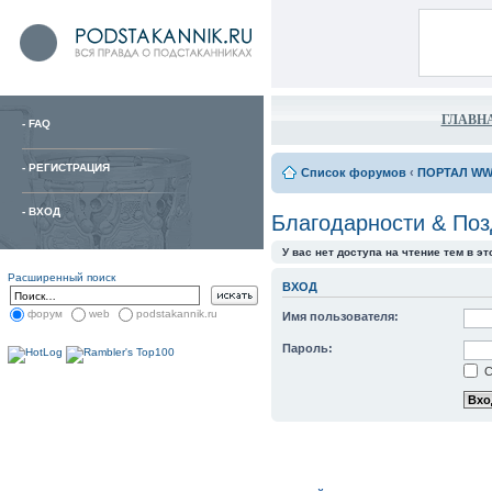
ГЛАВН
-
FAQ
-
РЕГИСТРАЦИЯ
Список форумов
‹
ПОРТАЛ WW
-
ВХОД
Благодарности & По
У вас нет доступа на чтение тем в э
Расширенный поиск
ВХОД
форум
web
podstakannik.ru
Имя пользователя:
Пароль:
С