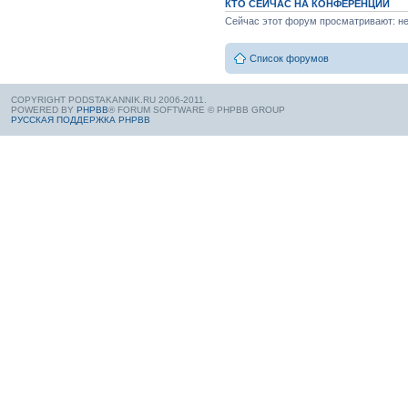
КТО СЕЙЧАС НА КОНФЕРЕНЦИИ
Сейчас этот форум просматривают: нет
Список форумов
COPYRIGHT PODSTAKANNIK.RU 2006-2011.
POWERED BY
PHPBB
® FORUM SOFTWARE © PHPBB GROUP
РУССКАЯ ПОДДЕРЖКА PHPBB