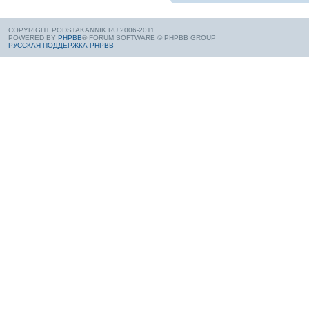
COPYRIGHT PODSTAKANNIK.RU 2006-2011.
POWERED BY
PHPBB
® FORUM SOFTWARE © PHPBB GROUP
РУССКАЯ ПОДДЕРЖКА PHPBB