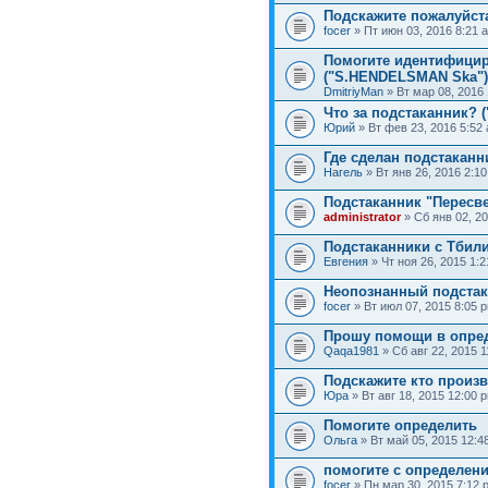
Подскажите пожалуйста
focer
» Пт июн 03, 2016 8:21 
Помогите идентифицир
("S.HENDELSMAN Ska")
DmitriyMan
» Вт мар 08, 2016
Что за подстаканник? (
Юрий
» Вт фев 23, 2016 5:52
Где сделан подстаканн
Нагель
» Вт янв 26, 2016 2:1
Подстаканник "Пересве
administrator
» Сб янв 02, 2
Подстаканники с Тбили
Евгения
» Чт ноя 26, 2015 1:
Неопознанный подстак
focer
» Вт июл 07, 2015 8:05 
Прошу помощи в опред
Qaqa1981
» Сб авг 22, 2015 
Подскажите кто произ
Юра
» Вт авг 18, 2015 12:00 
Помогите определить
Ольга
» Вт май 05, 2015 12:4
помогите с определен
focer
» Пн мар 30, 2015 7:12 