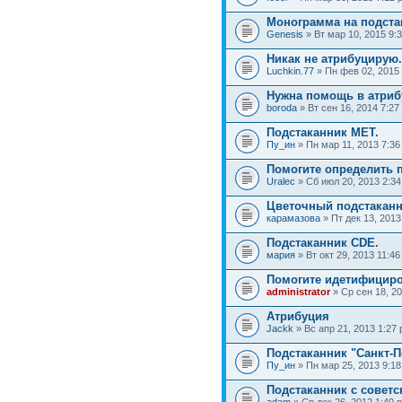
Монограмма на подста
Genesis
» Вт мар 10, 2015 9:
Никак не атрибуцирую.
Luchkin.77
» Пн фев 02, 2015
Нужна помощь в атриб
boroda
» Вт сен 16, 2014 7:27
Подстаканник МЕТ.
Пу_ин
» Пн мар 11, 2013 7:36
Помогите определить 
Uralec
» Сб июл 20, 2013 2:3
Цветочный подстаканн
карамазова
» Пт дек 13, 2013
Подстаканник CDE.
мария
» Вт окт 29, 2013 11:4
Помогите идетифицир
administrator
» Ср сен 18, 2
Атрибуция
Jackk
» Вс апр 21, 2013 1:27
Подстаканник "Санкт-П
Пу_ин
» Пн мар 25, 2013 9:1
Подстаканник с советс