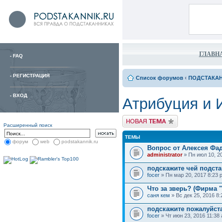
ГЛАВН
-
FAQ
-
РЕГИСТРАЦИЯ
Список форумов
‹
ПОДСТАКА
-
ВХОД
Атрибуция и
Расширенный поиск
ТЕМЫ
форум
web
podstakannik.ru
Вопрос от Алексея Фа
administrator
» Пн июл 10, 2
подскажите чей подст
focer
» Пн мар 20, 2017 8:23 
Что за зверь? (Фирма 
саня кем
» Вс дек 25, 2016 8
подскажите пожалуйст
focer
» Чт июн 23, 2016 11:38