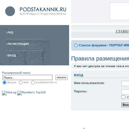
ГЛАВН
-
FAQ
-
РЕГИСТРАЦИЯ
Список форумов
‹
ПОРТАЛ WW
-
ВХОД
Правила размещения
У вас нет доступа на чтение тем в э
Расширенный поиск
ВХОД
форум
web
podstakannik.ru
Имя пользователя:
Пароль:
С