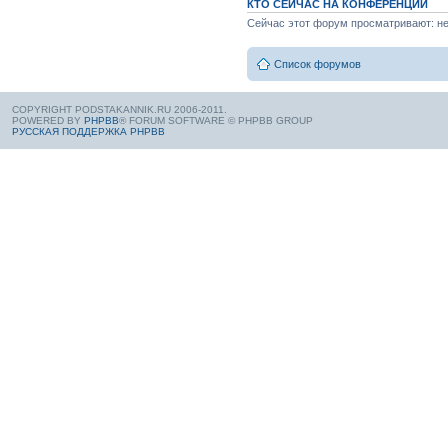
КТО СЕЙЧАС НА КОНФЕРЕНЦИИ
Сейчас этот форум просматривают: нет
Список форумов
COPYRIGHT PODSTAKANNIK.RU 2006-2011.
POWERED BY
PHPBB
® FORUM SOFTWARE © PHPBB GROUP
РУССКАЯ ПОДДЕРЖКА PHPBB