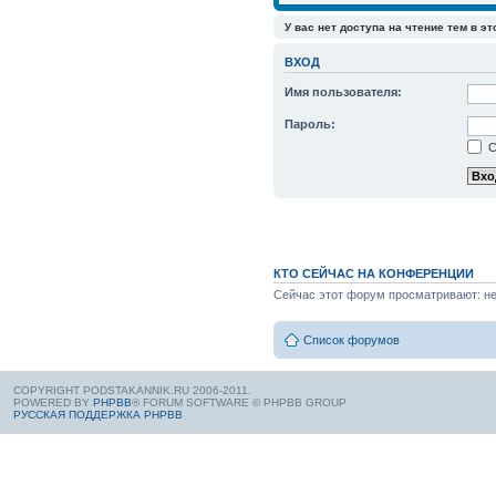
У вас нет доступа на чтение тем в э
ВХОД
Имя пользователя:
Пароль:
С
КТО СЕЙЧАС НА КОНФЕРЕНЦИИ
Сейчас этот форум просматривают: нет
Список форумов
COPYRIGHT PODSTAKANNIK.RU 2006-2011.
POWERED BY
PHPBB
® FORUM SOFTWARE © PHPBB GROUP
РУССКАЯ ПОДДЕРЖКА PHPBB