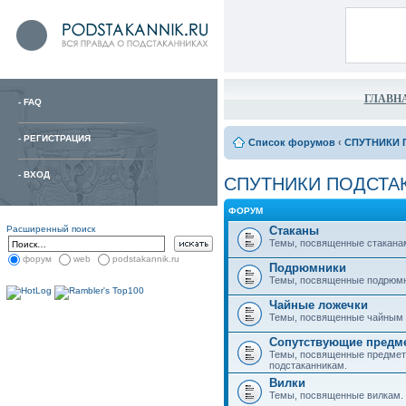
ГЛАВН
-
FAQ
-
РЕГИСТРАЦИЯ
Список форумов
‹
СПУТНИКИ 
-
ВХОД
СПУТНИКИ ПОДСТА
ФОРУМ
Расширенный поиск
Стаканы
Темы, посвященные стакана
форум
web
podstakannik.ru
Подрюмники
Темы, посвященные подрюм
Чайные ложечки
Темы, посвященные чайным 
Сопутствующие предм
Темы, посвященные предмет
подстаканникам.
Вилки
Темы, посвященные вилкам.