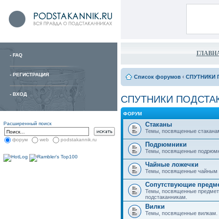
ГЛАВН
-
FAQ
-
РЕГИСТРАЦИЯ
Список форумов
‹
СПУТНИКИ 
-
ВХОД
СПУТНИКИ ПОДСТА
ФОРУМ
Расширенный поиск
Стаканы
Темы, посвященные стакана
форум
web
podstakannik.ru
Подрюмники
Темы, посвященные подрюм
Чайные ложечки
Темы, посвященные чайным 
Сопутствующие предм
Темы, посвященные предмет
подстаканникам.
Вилки
Темы, посвященные вилкам.