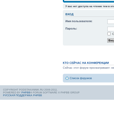
У вас нет доступа на чтение тем в э
ВХОД
Имя пользователя:
Пароль:
С
КТО СЕЙЧАС НА КОНФЕРЕНЦИИ
Сейчас этот форум просматривают: нет
Список форумов
COPYRIGHT PODSTAKANNIK.RU 2006-2011.
POWERED BY
PHPBB
® FORUM SOFTWARE © PHPBB GROUP
РУССКАЯ ПОДДЕРЖКА PHPBB