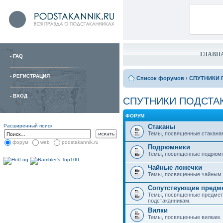
ГЛАВН
-
FAQ
-
РЕГИСТРАЦИЯ
Список форумов
‹
СПУТНИКИ 
-
ВХОД
СПУТНИКИ ПОДСТА
ФОРУМ
Расширенный поиск
Стаканы
Темы, посвященные стакана
форум
web
podstakannik.ru
Подрюмники
Темы, посвященные подрюм
Чайные ложечки
Темы, посвященные чайным 
Сопутствующие предм
Темы, посвященные предмет
подстаканникам.
Вилки
Темы, посвященные вилкам.