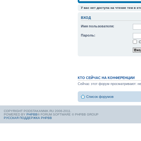
У вас нет доступа на чтение тем в э
ВХОД
Имя пользователя:
Пароль:
С
КТО СЕЙЧАС НА КОНФЕРЕНЦИИ
Сейчас этот форум просматривают: нет
Список форумов
COPYRIGHT PODSTAKANNIK.RU 2006-2011.
POWERED BY
PHPBB
® FORUM SOFTWARE © PHPBB GROUP
РУССКАЯ ПОДДЕРЖКА PHPBB