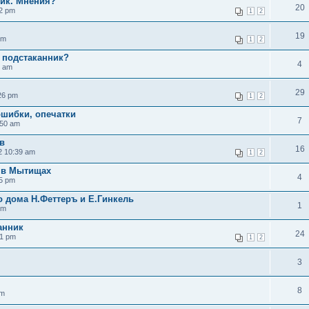
ник. Мнения?
20
22 pm
1
2
19
pm
1
2
 подстаканник?
4
5 am
29
26 pm
1
2
ошибки, опечатки
7
:50 am
в
16
2 10:39 am
1
2
 в Мытищах
4
55 pm
о дома Н.Феттеръ и Е.Гинкель
1
pm
анник
24
21 pm
1
2
3
8
pm