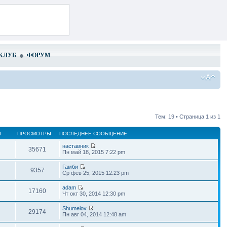
КЛУБ
ФОРУМ
Тем: 19 • Страница
1
из
1
Ы
ПРОСМОТРЫ
ПОСЛЕДНЕЕ СООБЩЕНИЕ
наставник
35671
Пн май 18, 2015 7:22 pm
Гамби
9357
Ср фев 25, 2015 12:23 pm
adam
17160
Чт окт 30, 2014 12:30 pm
Shumelov
29174
Пн авг 04, 2014 12:48 am