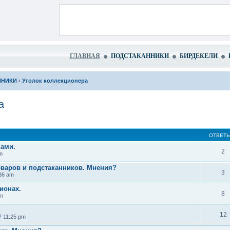
ГЛАВНАЯ
ПОДСТАКАННИКИ
БИРДЕКЕЛИ
ННИКИ
‹
Уголок коллекционера
а
ОТВЕТ
ками.
2
m
оваров и подстаканников. Мнения?
3
36 am
ионах.
8
pm
12
7 11:25 pm