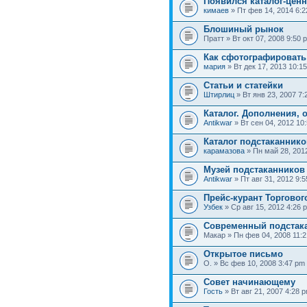
Появился каталог-цен
кимаев
» Пт фев 14, 2014 6:
Блошиный рынок
Пратт » Вт окт 07, 2008 9:50 
Как сфотографировать
мария
» Вт дек 17, 2013 10:1
Статьи и статейки
Штирлиц
» Вт янв 23, 2007 7:
Каталог. Дополнения, 
Antikwar
» Вт сен 04, 2012 10
Каталог подстаканнико
карамазова
» Пн май 28, 201
Музей подстаканников
Antikwar
» Пт авг 31, 2012 9:
Прейс-курант Торговог
Узбек
» Ср авг 15, 2012 4:26 
Современный подстак
Макар » Пн фев 04, 2008 11:
Открытое письмо
О. » Вс фев 10, 2008 3:47 pm
Совет начинающему
Гость
» Вт авг 21, 2007 4:28 