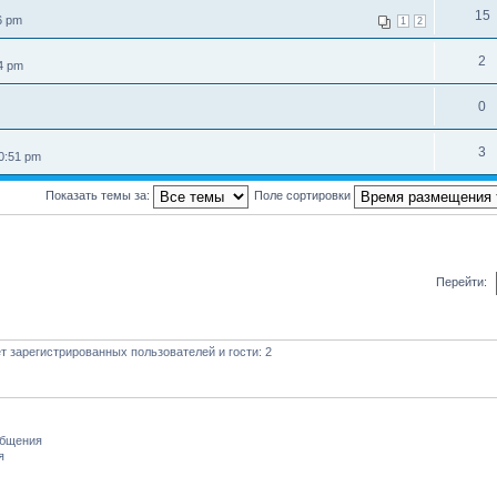
15
6 pm
1
2
2
54 pm
0
3
0:51 pm
Показать темы за:
Поле сортировки
Перейти:
 зарегистрированных пользователей и гости: 2
общения
я