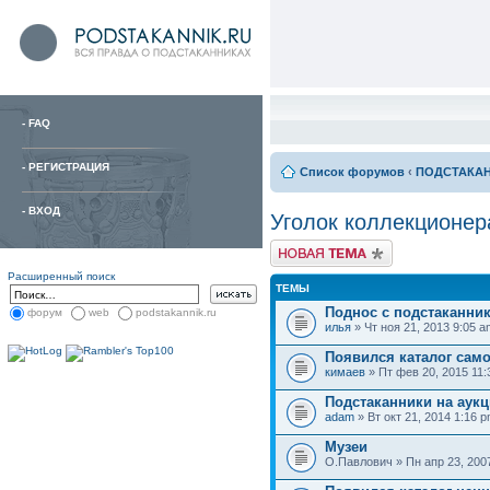
-
FAQ
-
РЕГИСТРАЦИЯ
Список форумов
‹
ПОДСТАКА
-
ВХОД
Уголок коллекционер
Расширенный поиск
ТЕМЫ
Поднос с подстаканни
форум
web
podstakannik.ru
илья
» Чт ноя 21, 2013 9:05 a
Появился каталог сам
кимаев
» Пт фев 20, 2015 11:
Подстаканники на аукц
adam
» Вт окт 21, 2014 1:16 
Музеи
О.Павлович » Пн апр 23, 200