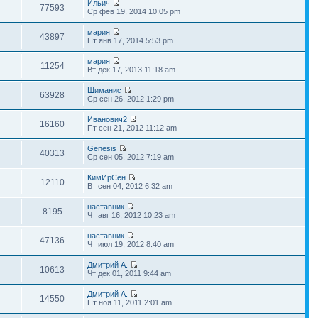
Ильич
77593
Ср фев 19, 2014 10:05 pm
мария
43897
Пт янв 17, 2014 5:53 pm
мария
11254
Вт дек 17, 2013 11:18 am
Шиманис
63928
Ср сен 26, 2012 1:29 pm
Иванович2
16160
Пт сен 21, 2012 11:12 am
Genesis
40313
Ср сен 05, 2012 7:19 am
КимИрСен
12110
Вт сен 04, 2012 6:32 am
наставник
8195
Чт авг 16, 2012 10:23 am
наставник
47136
Чт июл 19, 2012 8:40 am
Дмитрий А.
10613
Чт дек 01, 2011 9:44 am
Дмитрий А.
14550
Пт ноя 11, 2011 2:01 am