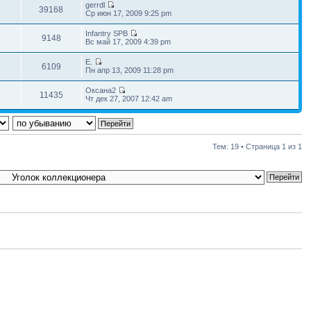
gerrdl
39168
Ср июн 17, 2009 9:25 pm
Infantry SPB
9148
Вс май 17, 2009 4:39 pm
Е.
6109
Пн апр 13, 2009 11:28 pm
Оксана2
11435
Чт дек 27, 2007 12:42 am
Тем: 19 • Страница
1
из
1