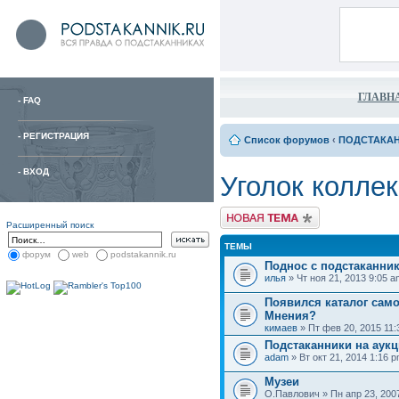
ГЛАВН
-
FAQ
-
РЕГИСТРАЦИЯ
Список форумов
‹
ПОДСТАКА
-
ВХОД
Уголок колле
Расширенный поиск
ТЕМЫ
форум
web
podstakannik.ru
Поднос с подстаканни
илья
» Чт ноя 21, 2013 9:05 a
Появился каталог само
Мнения?
кимаев
» Пт фев 20, 2015 11:
Подстаканники на аукц
adam
» Вт окт 21, 2014 1:16 
Музеи
О.Павлович » Пн апр 23, 200