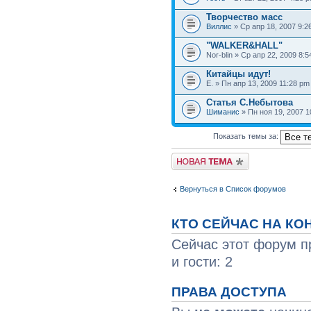
Творчество масс
Виллис
» Ср апр 18, 2007 9:2
"WALKER&HALL"
Nor-blin » Ср апр 22, 2009 8:
Китайцы идут!
Е. » Пн апр 13, 2009 11:28 pm
Статья С.Небытова
Шиманис
» Пн ноя 19, 2007 1
Показать темы за:
Вернуться в Список форумов
КТО СЕЙЧАС НА К
Сейчас этот форум п
и гости: 2
ПРАВА ДОСТУПА