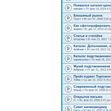
Появился каталог-цен
кимаев
» Пт фев 14, 2014 6:
Блошиный рынок
Пратт » Вт окт 07, 2008 9:50 
Как сфотографировать
мария
» Вт дек 17, 2013 10:1
Статьи и статейки
Штирлиц
» Вт янв 23, 2007 7:
Каталог. Дополнения, 
Antikwar
» Вт сен 04, 2012 10
Каталог подстаканнико
карамазова
» Пн май 28, 201
Музей подстаканников
Antikwar
» Пт авг 31, 2012 9:
Прейс-курант Торговог
Узбек
» Ср авг 15, 2012 4:26 
Современный подстак
Макар » Пн фев 04, 2008 11:
Открытое письмо
О. » Вс фев 10, 2008 3:47 pm
Совет начинающему
Гость
» Вт авг 21, 2007 4:28 