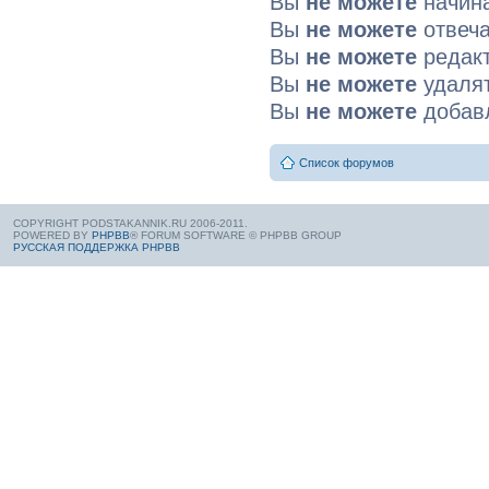
Вы
не можете
начин
Вы
не можете
отвеча
Вы
не можете
редакт
Вы
не можете
удалят
Вы
не можете
добав
Список форумов
COPYRIGHT PODSTAKANNIK.RU 2006-2011.
POWERED BY
PHPBB
® FORUM SOFTWARE © PHPBB GROUP
РУССКАЯ ПОДДЕРЖКА PHPBB