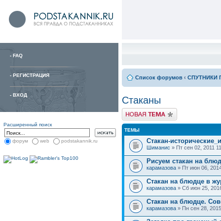
-
FAQ
-
РЕГИСТРАЦИЯ
Список форумов
‹
СПУТНИКИ 
-
ВХОД
Стаканы
Расширенный поиск
ТЕМЫ
Стакан-исторические_
форум
web
podstakannik.ru
Шиманис
» Пт сен 02, 2011 1
Рисуем стакан на блюд
карамазова
» Пт июн 06, 201
Стакан на блюдце в жур
карамазова
» Сб июн 25, 201
Стакан на блюдце. Сов
карамазова
» Пн сен 28, 201