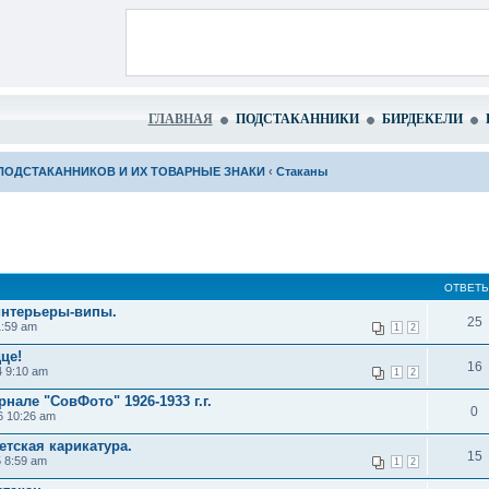
ГЛАВНАЯ
ПОДСТАКАННИКИ
БИРДЕКЕЛИ
ПОДСТАКАННИКОВ И ИХ ТОВАРНЫЕ ЗНАКИ
‹
Стаканы
ОТВЕТ
интерьеры-випы.
25
1:59 am
1
2
це!
16
4 9:10 am
1
2
нале "СовФото" 1926-1933 г.г.
0
6 10:26 am
етская карикатура.
15
5 8:59 am
1
2