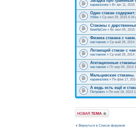
Загадка про граненый 
карамазова
» Вт авг 11, 2015
Один стакан содержит:
Узбек
» Ср июл 29, 2015 6:34
Стаканы с дарственны
КимИрСен
» Вс июл 05, 2015
Физика стакана с чаем.
наставник
» Ср май 28, 2014 
Летающий стакан с чае
наставник
» Ср май 28, 2014 
Агитационные стаканы
наставник
» Пт апр 04, 2014 
Мальцевские стаканы.
карамазова
» Пн фев 17, 201
А ведь есть ещё и стак
Петрович
» Пн ноя 18, 2013 1
Вернуться в Список форумов