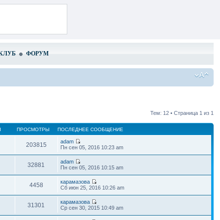
КЛУБ
ФОРУМ
Тем: 12 • Страница
1
из
1
Ы
ПРОСМОТРЫ
ПОСЛЕДНЕЕ СООБЩЕНИЕ
adam
203815
Пн сен 05, 2016 10:23 am
adam
32881
Пн сен 05, 2016 10:15 am
карамазова
4458
Сб июн 25, 2016 10:26 am
карамазова
31301
Ср сен 30, 2015 10:49 am