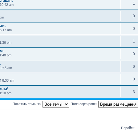
стакан.
1
 10:42 am
0
 pm
ми.
0
 8:17 am
1
1:36 pm
м.
0
1:48 pm
.
6
11:45 am
0
4 8:33 am
аны!
3
1:10 pm
Показать темы за:
Поле сортировки
Перейти: