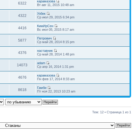
карамазова
6322
Вт авг 11, 2015 10:48 am
Узбек
4322
Ср июл 29, 2015 6:34 pm
КимИрСен
4416
Вс июл 05, 2015 8:17 am
Петрович
5877
Ср май 28, 2014 8:15 pm
наставник
4376
Ср май 28, 2014 1:48 pm
adam
14073
Ср апр 16, 2014 1:31 pm
карамазова
4676
Пн фев 17, 2014 8:33 am
Гамби
8618
Пт ноя 22, 2013 10:23 am
Тем: 12 • Страница
1
из
1